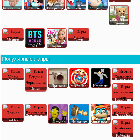
Животные
Беременные
Больница
Ветеринар
Лечить зубы
Операции
Кошки
Макияж
Тесты
БТС
Барби
Популярные жанры
Момо
В кальмара
Приколы
Кик Зе Бади
Издевалки
Бенди
Пластилин
Приключения
Plague Inc
Bad Ice
12 замков
На логику
Аниматроник
Бейблэйд