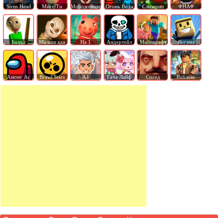
Siren Head
Мисс Ти
Мороженщик
Огонь Вода
Слизарио
ФНАФ
Балди
Малыш ада
На 1
Андертейл
Майнкрафт
Когама
Амонг Ас
Brawl Stars
А4
Гача Лайф
Сосед
Роблокс