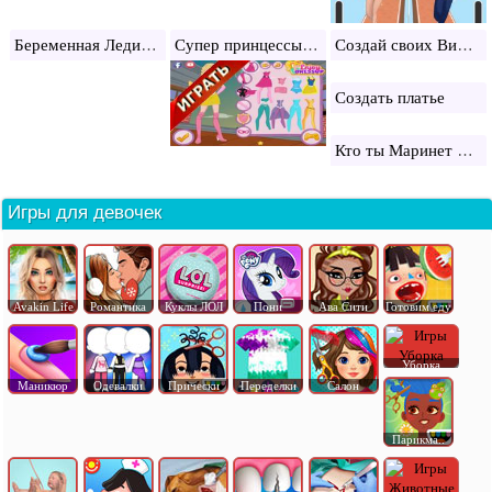
Беременная Леди Баг
Супер принцессы Диснея
Создай своих Винкс: одевалка
Создать платье
Кто ты Маринет или Леди Баг?
Игры для девочек
Avakin Life
Романтика
Куклы ЛОЛ
Пони
Ава Сити
Готовим еду
Уборка
Маникюр
Одевалки
Прически
Переделки
Салон
Парикма..