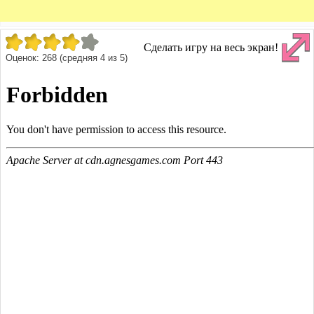
Сделать игру на весь экран!
Оценок:
268
(средняя
4
из
5
)