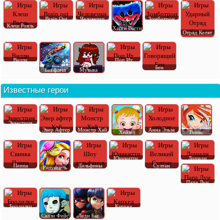
Brain Out
Человечки
Зомботрон
Клеш Рояль
Хагги Вагги
Отряд Котят
Вилли
Поп Ит
Бен
Без флеш
Музыка
Известные герои
Эквестрия
Эвер Афтер
Монстр Хай
Анна Эльза
Хейзел
Винкс
Юникитти
Лошади
Пеппа
Дельфины
Султан
Рапунцель
Папа Луи
Бродилки
Капхед
Салли Фейс
Леди Баг