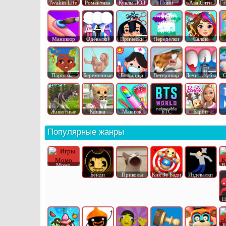
Avakin Life
Романтика
Куклы ЛОЛ
Пони
Ава Сити
Го
Маникюр
Одевалки
Прически
Переделки
Салон
Парикма..
Беременные
Больница
Ветеринар
Лечить зубы
О
Животные
Кошки
Макияж
БТС
Барби
Популярные жанры
Момо
В
Бенди
Приколы
Кик Зе Бади
Издевалки
П
P