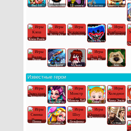
Bad Ice
Приключения
12 замков
На логику
Аниматроник
Brain Out
Человечки
Зомботрон
Клеш Рояль
Хагги Вагги
От
Вилли
Поп Ит
Без флеш
Музыка
Бен
Известные герои
Эквестрия
Монстр Хай
Анна Эльза
Эвер Афтер
Хейзел
Юникитти
Пеппа
Дельфины
Рапунцель
Султан