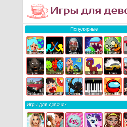
Популярные
Девочкам
На двоих
Хоррор
1234567890
Растения
Гренни
3 игрока
Ио игры
Креатор
Гонки
Г
Рус Машины
Для детей
Стикмен
Пианино
КрасныйШар
Игры для девочек