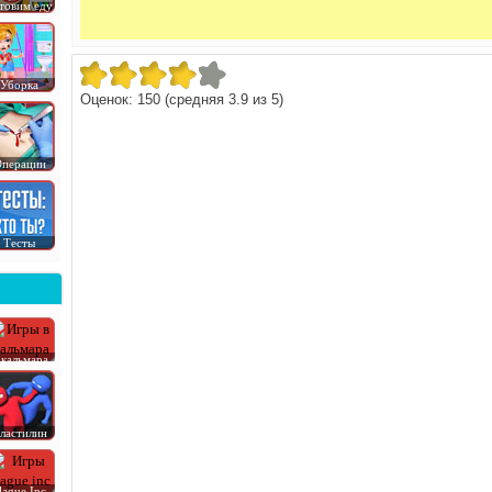
товим еду
Уборка
Оценок:
150
(средняя
3.9
из
5
)
перации
Тесты
 кальмара
ластилин
lague Inc