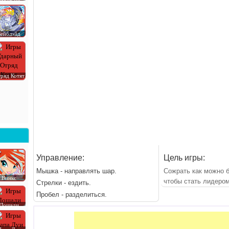
Бейблэйд
ряд Котят
Управление:
Цель игры:
Мышка - направлять шар.
Сожрать как можно 
Винкс
чтобы стать лидером
Стрелки - ездить.
Пробел - разделиться.
Лошади