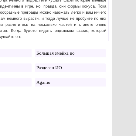
когда немного подрастёте кушать шары которые меньше
идентичны в игре, но, правда, они формы конуса. Пока
сообразные преграды можно наезжать легко и вам ничего
 вам немного вырасти, и тогда лучше не пробуйте по них
вы разлетитесь на несколько частей и станете очень
гов. Когда будете видеть рядышком шарик, который
кушайте его.
Большая змейка ио
Разделен ИО
Agar.io