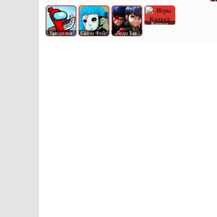
Капхед
Бродилки
Салли Фейс
Леди Баг