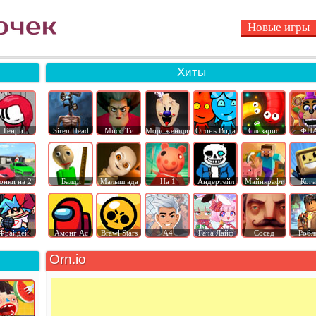
Новые игры
Хиты
Генри
Siren Head
Мисс Ти
Мороженщик
Огонь Вода
Слизарио
ФН
онки на 2
Балди
Малыш ада
На 1
Андертейл
Майнкрафт
Ког
Фрайдей
Амонг Ас
Brawl Stars
А4
Гача Лайф
Сосед
Робл
Orn.io