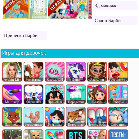
3д макияж
Салон Барби
Прически Барби
Игры для девочек
Avakin Life
Романтика
Куклы ЛОЛ
Пони
Ава Сити
Готовим еду
Маникюр
Одевалки
Прически
Переделки
Салон
Уборка
Парикма..
Беременные
Больница
Ветеринар
Лечить зубы
Операции