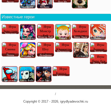
Вилли
Поп Ит
Без флеш
Музыка
Бен
Известные герои
Эквестрия
Монстр Хай
Анна Эльза
Эвер Афтер
Хейзел
Винкс
Юникитти
Лошади
Пеппа
Дельфины
Рапунцель
Султан
Папа Луи
Капхед
Бродилки
Салли Фейс
Леди Баг
/
Copyright © 2017 - 2026, igrydlyadevochki.ru