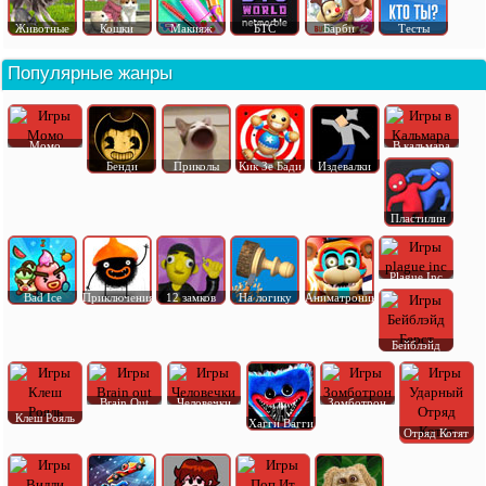
Животные
Кошки
Макияж
БТС
Барби
Тесты
Популярные жанры
Момо
В кальмара
Бенди
Приколы
Кик Зе Бади
Издевалки
Пластилин
Plague Inc
Bad Ice
Приключения
12 замков
На логику
Аниматроник
Бейблэйд
Brain Out
Человечки
Зомботрон
Клеш Рояль
Хагги Вагги
Отряд Котят