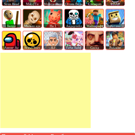
Siren Head
Мисс Ти
Мороженщик
Огонь Вода
Слизарио
ФНАФ
Балди
Малыш ада
На 1
Андертейл
Майнкрафт
Когама
Амонг Ас
Brawl Stars
А4
Гача Лайф
Сосед
Роблокс