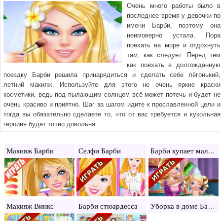
Очень много работы было в
последнее время у девочки по
имени Барби, поэтому она
неимоверно устала. Пора
поехать на море и отдохнуть
там, как следует. Перед тем
как поехать в долгожданную
поездку Барби решила принарядиться и сделать себе лёгонький,
летний макияж. Используйте для этого не очень яркие краски
косметики, ведь под пылающим солнцем всё может потечь и будет не
очень красиво и приятно. Шаг за шагом идите к прославленной цели и
тогда вы обязательно сделаете то, что от вас требуется и кукольная
героиня будет точно довольна.
Барби купает малышку
Макияж Барби
Селфи Барби
Уборка в доме Барби
Макияж Винкс
Барби стюардесса