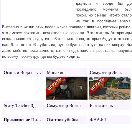
джунгли и вроде бы до
последнего момента был
покой, но сейчас что-то стало
не так в последнее время.
Внезапно в жизни этих весельчаков появился пингвин, который решил,
что сможет захватить вечнозелёные заросли. Этот житель Антарктиды
создал множество других роботов-пингвинов, которые будут атаковать
вас. Для того чтобы убить их, нужно будет прыгнуть на них сверху. Вы
даже себе не приставляете, как он подготовился, расставив ловушки
по всему периметру, где вы будете ходить.
Огонь и Вода на Жутком Острове 3
Монахиня
Симулятор Лисы
Scary Teacher 3д
Симулятор Волка
Белая дверь
Приключение Пингвина
Охотник убийца
ФНАФ 7