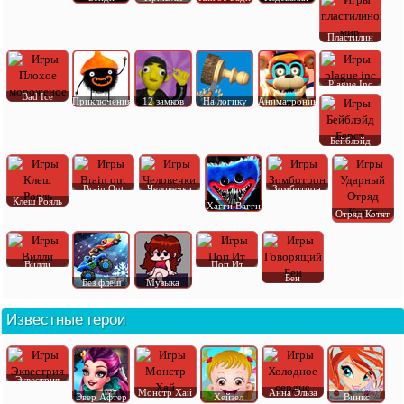
Пластилин
Plague Inc
Bad Ice
Приключения
12 замков
На логику
Аниматроник
Бейблэйд
Brain Out
Человечки
Зомботрон
Клеш Рояль
Хагги Вагги
Отряд Котят
Вилли
Поп Ит
Бен
Без флеш
Музыка
Известные герои
Эквестрия
Монстр Хай
Анна Эльза
Эвер Афтер
Хейзел
Винкс