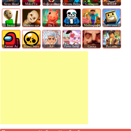
Siren Head
Мисс Ти
Мороженщик
Огонь Вода
Слизарио
ФНАФ
Балди
Малыш ада
На 1
Андертейл
Майнкрафт
Когама
Амонг Ас
Brawl Stars
А4
Гача Лайф
Сосед
Роблокс