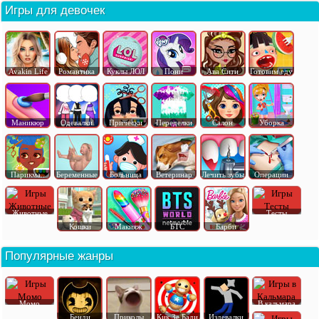
Игры для девочек
Avakin Life
Романтика
Куклы ЛОЛ
Пони
Ава Сити
Готовим еду
Маникюр
Одевалки
Прически
Переделки
Салон
Уборка
Парикма..
Беременные
Больница
Ветеринар
Лечить зубы
Операции
Животные
Тесты
Кошки
Макияж
БТС
Барби
Популярные жанры
Момо
В кальмара
Бенди
Приколы
Кик Зе Бади
Издевалки