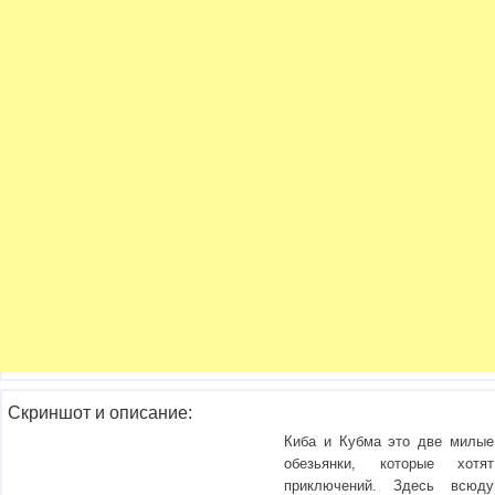
Скриншот и описание:
Киба и Кубма это две милые
обезьянки, которые хотят
приключений. Здесь всюду