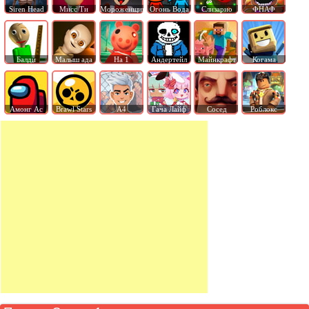
Siren Head
Мисс Ти
Мороженщик
Огонь Вода
Слизарио
ФНАФ
Балди
Малыш ада
На 1
Андертейл
Майнкрафт
Когама
Амонг Ас
Brawl Stars
А4
Гача Лайф
Сосед
Роблокс