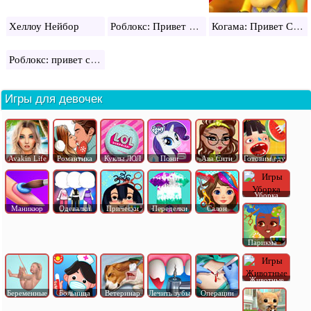
Роблокс: Привет Сосед
Когама: Привет Сосед
Хеллоу Нейбор
Роблокс: привет сосед альфа 2
Игры для девочек
Avakin Life
Романтика
Куклы ЛОЛ
Пони
Ава Сити
Готовим еду
Уборка
Маникюр
Одевалки
Прически
Переделки
Салон
Парикма..
Животные
Беременные
Больница
Ветеринар
Лечить зубы
Операции