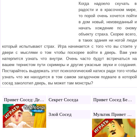
Когда надоело скучать в
радости и в красочном мире,
то порой очень хочется пойти
в дом новый, неизведанный и
начать хождение по оному
объекту страха. Скорее всего,
в таких здания ни ногой люди
который испытывают страх. Игра начинается с того что вы стоите у
двери с мыслями о том чтобы поскорее войти в дверь. Вам уже
натерпится узнать что внутри. Очень часто будут встречаться на
вашем тернистом пути скримеры и другие ужасные звуки и создания.
Постарайтесь выдержать этот психологический натиск ради того чтобы
узнать что же находится в том самом загадочном подвале в которой
сосед заколотил дверь, вы может там монстры?
Привет Сосед: Дети играют
Привет Сосед Бета 3
Секрет Соседа
Мультик Привет Сосед
Злой Сосед