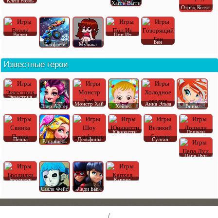
Клеш Рояль
Хагги Вагги
Отряд Котят
Вилли
Поп Ит
Бен
Без флеш
Музыка
Известные герои
Эквестрия
Монстр Хай
Анна Эльза
Эвер Афтер
Хейзел
Винкс
Юникитти
Лошади
Пеппа
Дельфины
Султан
Рапунцель
Папа Луи
Бродилки
Капхед
Салли Фейс
Леди Баг
/