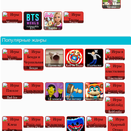
Кошки
Макияж
Тесты
БТС
Барби
Популярные жанры
Момо
В кальмара
Приколы
Кик Зе Бади
Издевалки
Бенди
Пластилин
Приключения
Plague Inc
Bad Ice
12 замков
На логику
Аниматроник
Бейблэйд
Brain Out
Человечки
Зомботрон