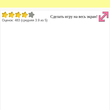
Сделать игру на весь экран!
Оценок:
483
(средняя
3.9
из
5
)