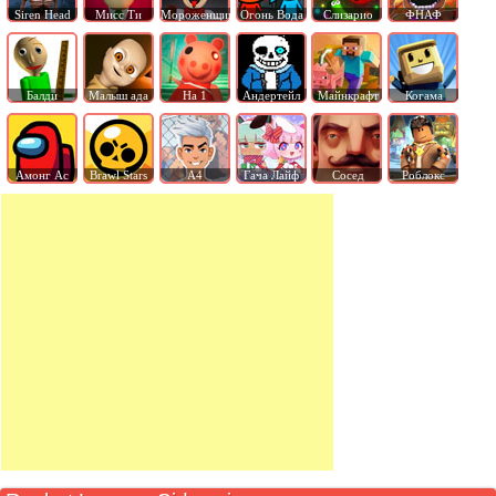
Siren Head
Мисс Ти
Мороженщик
Огонь Вода
Слизарио
ФНАФ
Балди
Малыш ада
На 1
Андертейл
Майнкрафт
Когама
Амонг Ас
Brawl Stars
А4
Гача Лайф
Сосед
Роблокс