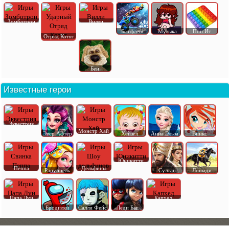
Зомботрон
Вилли
Без флеш
Музыка
Поп Ит
Отряд Котят
Бен
Известные герои
Эквестрия
Монстр Хай
Эвер Афтер
Хейзел
Анна Эльза
Винкс
Юникитти
Пеппа
Дельфины
Рапунцель
Султан
Лошади
Папа Луи
Капхед
Бродилки
Салли Фейс
Леди Баг