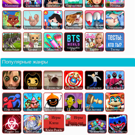
Маникюр
Одевалки
Прически
Переделки
Салон
Уборка
Парикма..
Беременные
Больница
Ветеринар
Лечить зубы
Операции
Животные
Кошки
Макияж
БТС
Барби
Тесты
Популярные жанры
Момо
Бенди
Приколы
Кик Зе Бади
Издевалки
В кальмара
Пластилин
Bad Ice
Приключения
12 замков
На логику
Аниматроник
Brain Out
Клеш Рояль
Plague Inc
Бейблэйд
Человечки
Хагги Вагги