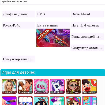
крайне интересно.
Дрифт на двоих
БМВ
Drive Ahead
Роллс-Ройс
Битва машин
На 2, 3, 4 человек
Гонка лошадей на двоих
Симулятор автомобиля 2
Симулятор кейсов Стандофф 2
Игры для девочек
Avakin Life
Романтика
Куклы ЛОЛ
Пони
Ава Сити
Готовим еду