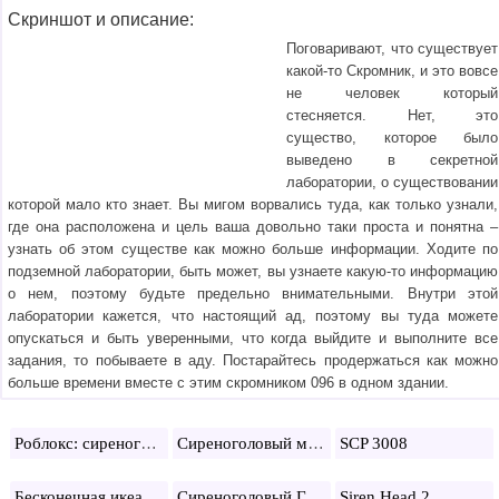
Скриншот и описание:
Поговаривают, что существует
какой-то Скромник, и это вовсе
не человек который
стесняется. Нет, это
существо, которое было
выведено в секретной
лаборатории, о существовании
которой мало кто знает. Вы мигом ворвались туда, как только узнали,
где она расположена и цель ваша довольно таки проста и понятна –
узнать об этом существе как можно больше информации. Ходите по
подземной лаборатории, быть может, вы узнаете какую-то информацию
о нем, поэтому будьте предельно внимательными. Внутри этой
лаборатории кажется, что настоящий ад, поэтому вы туда можете
опускаться и быть уверенными, что когда выйдите и выполните все
задания, то побываете в аду. Постарайтесь продержаться как можно
больше времени вместе с этим скромником 096 в одном здании.
Роблокс: сиреноголовый
Сиреноголовый майнкрафт
SCP 3008
Сиреноголовый ГТА 5
Бесконечная икеа
Siren Head 2