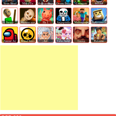
Siren Head
Мисс Ти
Мороженщик
Огонь Вода
Слизарио
ФНАФ
Балди
Малыш ада
На 1
Андертейл
Майнкрафт
Когама
Амонг Ас
Brawl Stars
А4
Гача Лайф
Сосед
Роблокс