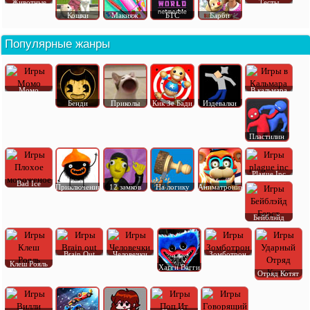
Животные
Тесты
Кошки
Макияж
БТС
Барби
Популярные жанры
Момо
В кальмара
Бенди
Приколы
Кик Зе Бади
Издевалки
Пластилин
Plague Inc
Bad Ice
Приключения
12 замков
На логику
Аниматроник
Бейблэйд
Brain Out
Человечки
Зомботрон
Клеш Рояль
Хагги Вагги
Отряд Котят