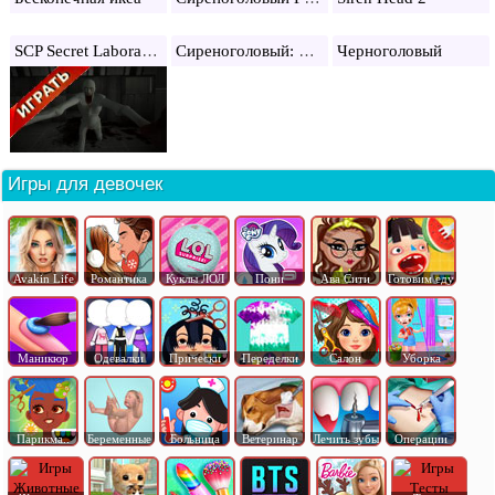
SCP Secret Laboratory
Сиреноголовый: Звуки
Черноголовый
Игры для девочек
Avakin Life
Романтика
Куклы ЛОЛ
Пони
Ава Сити
Готовим еду
Маникюр
Одевалки
Прически
Переделки
Салон
Уборка
Парикма..
Беременные
Больница
Ветеринар
Лечить зубы
Операции