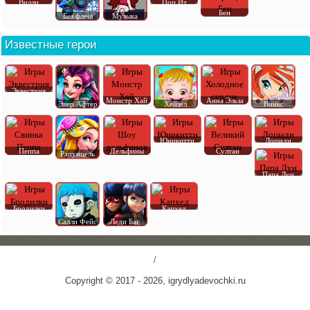
Вилли
Поп Ит
Бен
Без флеш
Музыка
Известные герои
Эквестрия
Монстр Хай
Анна Эльза
Эвер Афтер
Хейзел
Винкс
Юникитти
Лошади
Пеппа
Дельфины
Султан
Рапунцель
Папа Луи
Бродилки
Капхед
Салли Фейс
Леди Баг
/
Copyright © 2017 - 2026, igrydlyadevochki.ru