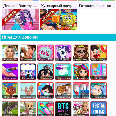
Девочки Эквестрии готовят сладости
Кулинарный поединок
Готовить печеньки
Игры для девочек
Avakin Life
Романтика
Куклы ЛОЛ
Пони
Ава Сити
Готовим еду
Маникюр
Одевалки
Прически
Переделки
Салон
Уборка
Парикма..
Беременные
Больница
Ветеринар
Лечить зубы
Операции
Животные
Кошки
Макияж
БТС
Барби
Тесты