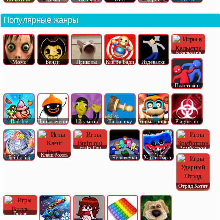
Популярные жанры
В кальмара
Момо
Бенди
Приколы
Кик Зе Бади
Издевалки
Пластилин
Bad Ice
Приключения
12 замков
На логику
Аниматроник
Plague Inc
Brain Out
Зомботрон
Клеш Рояль
Бейблэйд
Человечки
Хагги Вагги
Отряд Котят
Вилли