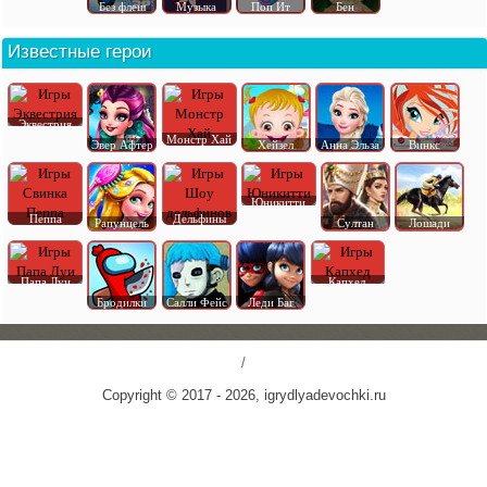
Без флеш
Музыка
Поп Ит
Бен
Известные герои
Эквестрия
Монстр Хай
Эвер Афтер
Хейзел
Анна Эльза
Винкс
Юникитти
Пеппа
Дельфины
Рапунцель
Султан
Лошади
Папа Луи
Капхед
Бродилки
Салли Фейс
Леди Баг
/
Copyright © 2017 - 2026, igrydlyadevochki.ru