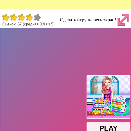
Сделать игру на весь экран!
Оценок:
87
(средняя
3.9
из
5
)