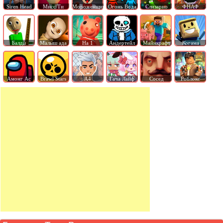
Siren Head
Мисс Ти
Мороженщик
Огонь Вода
Слизарио
ФНАФ
Балди
Малыш ада
На 1
Андертейл
Майнкрафт
Когама
Амонг Ас
Brawl Stars
А4
Гача Лайф
Сосед
Роблокс