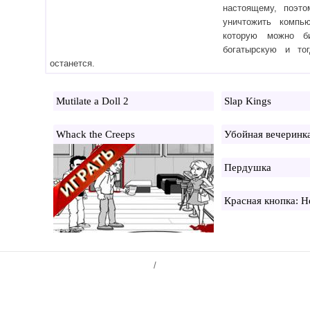
настоящему, поэт
уничтожить компь
которую можно б
богатырскую и то
останется.
Mutilate a Doll 2
Slap Kings
Whack the Creeps
Убойная вечеринк
Пердушка
Красная кнопка: 
/