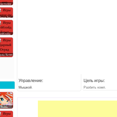
ластилин
lague Inc
Бейблэйд
ряд Котят
Управление:
Цель игры:
Мышкой.
Разбить комп.
Винкс