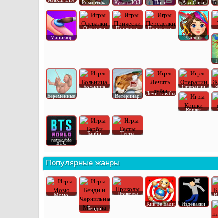
Avakin Life
Романтика
Куклы ЛОЛ
Пони
Ава Сити
Го
Одевалки
Прически
Переделки
Маникюр
Салон
П
Больница
Операции
Ж
Лечить зубы
Беременные
Ветеринар
Кошки
Барби
Тесты
БТС
Популярные жанры
Приколы
Момо
В
Кик Зе Бади
Издевалки
Бенди