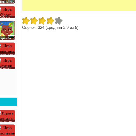
товим еду
Уборка
Оценок:
324
(средняя
3.9
из
5
)
арикма..
ивотные
Макияж
 кальмара