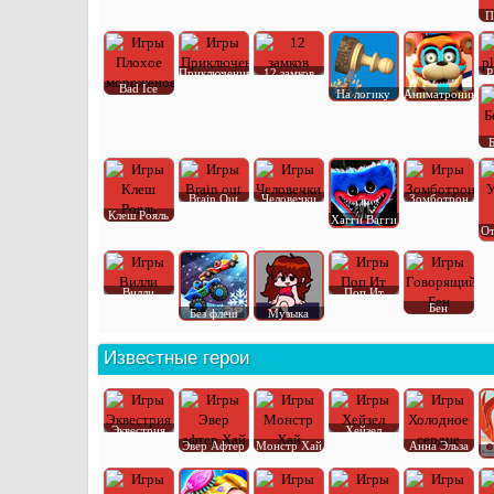
П
Приключения
12 замков
P
Bad Ice
На логику
Аниматроник
Brain Out
Человечки
Зомботрон
Клеш Рояль
Хагги Вагги
От
Вилли
Поп Ит
Бен
Без флеш
Музыка
Известные герои
Эквестрия
Хейзел
Эвер Афтер
Монстр Хай
Анна Эльза