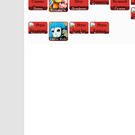
Юникитти
Пеппа
Дельфины
Султан
Рапунцель
Бродилки
Леди Баг
Капхед
Салли Фейс