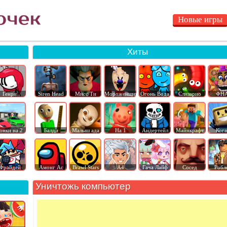
Новые игры
Хиты
Генри
Siren Head
Мисс Ти
Мороженщик
Огонь Вода
Слизарио
ФН
онки на 2
Балди
Малыш ада
На 1
Андертейл
Майнкрафт
Ког
Фрайдей
Амонг Ас
Brawl Stars
А4
Гача Лайф
Сосед
Робл
Уничтожь компьютер