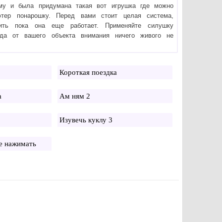
ому и была придумана такая вот игрушка где можно
ютер понарошку. Перед вами стоит целая система,
ить пока она еще работает. Применяйте силушку
гда от вашего объекта внимания ничего живого не
Короткая поездка
а
Ам ням 2
Изувечь куклу 3
Не нажимать