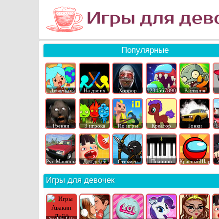
Популярные
Девочкам
На двоих
Хоррор
1234567890
Растения
Гренни
3 игрока
Ио игры
Креатор
Гонки
Г
Рус Машины
Для детей
Стикмен
Пианино
КрасныйШар
Игры для девочек