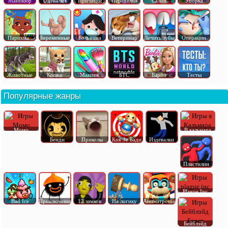
Маникюр
Одевалки
Прически
Переделки
Салон
Уборка
Парикма..
Беременные
Больница
Ветеринар
Лечить зубы
Операции
Животные
Кошки
Макияж
БТС
Барби
Тесты
Популярные жанры
Момо
В кальмара
Бенди
Приколы
Кик Зе Бади
Издевалки
Пластилин
Plague Inc
Bad Ice
Приключения
12 замков
На логику
Аниматроник
Бейблэйд