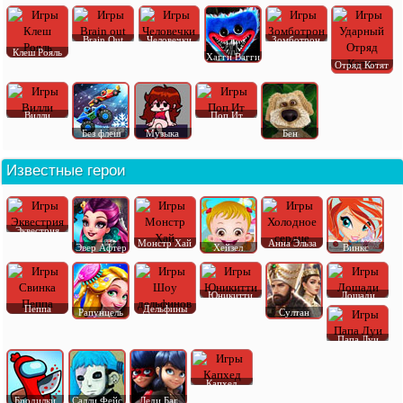
Brain Out
Человечки
Зомботрон
Клеш Рояль
Хагги Вагги
Отряд Котят
Вилли
Поп Ит
Без флеш
Музыка
Бен
Известные герои
Эквестрия
Монстр Хай
Анна Эльза
Эвер Афтер
Хейзел
Винкс
Юникитти
Лошади
Пеппа
Дельфины
Рапунцель
Султан
Папа Луи
Капхед
Бродилки
Салли Фейс
Леди Баг