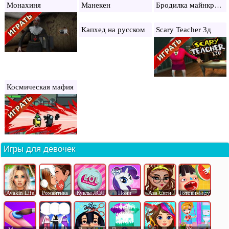
Бродилка майнкрафт
Монахиня
Манекен
Капхед на русском
Scary Teacher 3д
Космическая мафия
Игры для девочек
Avakin Life
Романтика
Куклы ЛОЛ
Пони
Ава Сити
Готовим еду