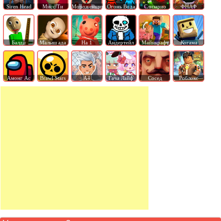
Siren Head
Мисс Ти
Мороженщик
Огонь Вода
Слизарио
ФНАФ
Балди
Малыш ада
На 1
Андертейл
Майнкрафт
Когама
Амонг Ас
Brawl Stars
А4
Гача Лайф
Сосед
Роблокс