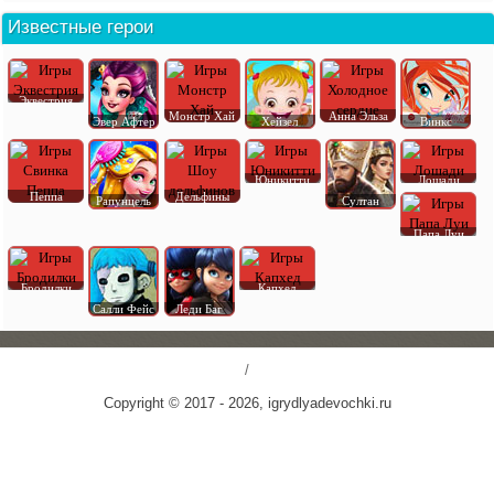
Известные герои
Эквестрия
Монстр Хай
Анна Эльза
Эвер Афтер
Хейзел
Винкс
Юникитти
Лошади
Пеппа
Дельфины
Рапунцель
Султан
Папа Луи
Бродилки
Капхед
Салли Фейс
Леди Баг
/
Copyright © 2017 - 2026, igrydlyadevochki.ru