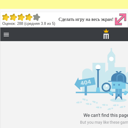
Сделать игру на весь экран!
Оценок:
288
(средняя
3.8
из
5
)