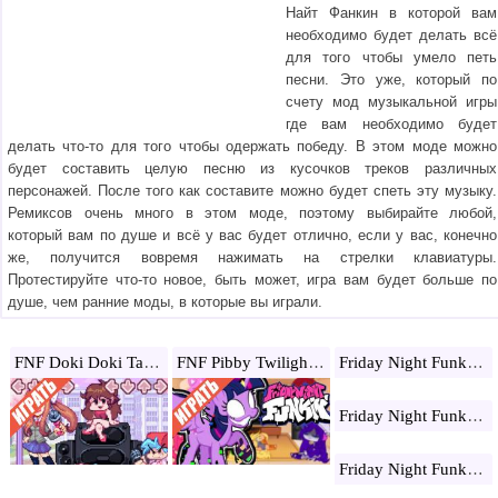
Найт Фанкин в которой вам
необходимо будет делать всё
для того чтобы умело петь
песни. Это уже, который по
счету мод музыкальной игры
где вам необходимо будет
делать что-то для того чтобы одержать победу. В этом моде можно
будет составить целую песню из кусочков треков различных
персонажей. После того как составите можно будет спеть эту музыку.
Ремиксов очень много в этом моде, поэтому выбирайте любой,
который вам по душе и всё у вас будет отлично, если у вас, конечно
же, получится вовремя нажимать на стрелки клавиатуры.
Протестируйте что-то новое, быть может, игра вам будет больше по
душе, чем ранние моды, в которые вы играли.
FNF Doki Doki Takeover
FNF Pibby Twilight Sparkle
Friday Night Funkin: Miku mod
Friday Night Funkin: Roblox
Friday Night Funkin Mom