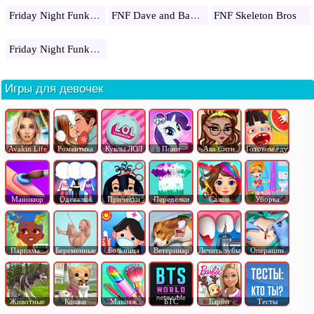
Friday Night Funkin: freddy
FNF Dave and Bambi
FNF Skeleton Bros
Friday Night Funkin: Evil Mod
Игры для девочек
Avakin Life
Романтика
Куклы ЛОЛ
Пони
Ава Сити
Готовим еду
Маникюр
Одевалки
Прически
Переделки
Салон
Уборка
Парикма..
Беременные
Больница
Ветеринар
Лечить зубы
Операции
Животные
Кошки
Макияж
БТС
Барби
Тесты