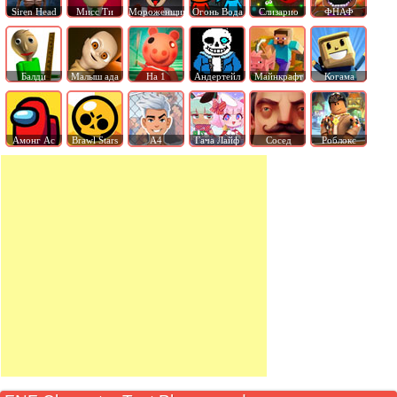
Siren Head
Мисс Ти
Мороженщик
Огонь Вода
Слизарио
ФНАФ
Балди
Малыш ада
На 1
Андертейл
Майнкрафт
Когама
Амонг Ас
Brawl Stars
А4
Гача Лайф
Сосед
Роблокс