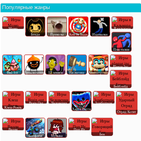
Популярные жанры
Момо
В кальмара
Бенди
Приколы
Кик Зе Бади
Издевалки
Пластилин
Plague Inc
Bad Ice
Приключения
12 замков
На логику
Аниматроник
Бейблэйд
Brain Out
Человечки
Зомботрон
Клеш Рояль
Хагги Вагги
Отряд Котят
Вилли
Поп Ит
Бен
Без флеш
Музыка