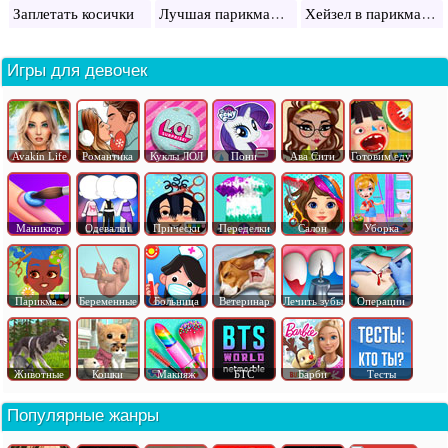
Лучшая парикмахерская
Хейзел в парикмахерской
Заплетать косички
Игры для девочек
Avakin Life
Романтика
Куклы ЛОЛ
Пони
Ава Сити
Готовим еду
Маникюр
Одевалки
Прически
Переделки
Салон
Уборка
Парикма..
Беременные
Больница
Ветеринар
Лечить зубы
Операции
Животные
Кошки
Макияж
БТС
Барби
Тесты
Популярные жанры