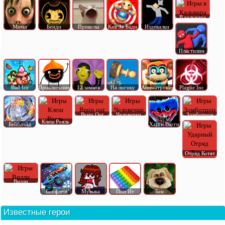
В кальмара
Момо
Бенди
Приколы
Кик Зе Бади
Издевалки
Пластилин
Bad Ice
Приключения
12 замков
На логику
Аниматроник
Plague Inc
Brain Out
Человечки
Зомботрон
Клеш Рояль
Бейблэйд
Хагги Вагги
Отряд Котят
Вилли
Без флеш
Музыка
Поп Ит
Бен
Известные герои