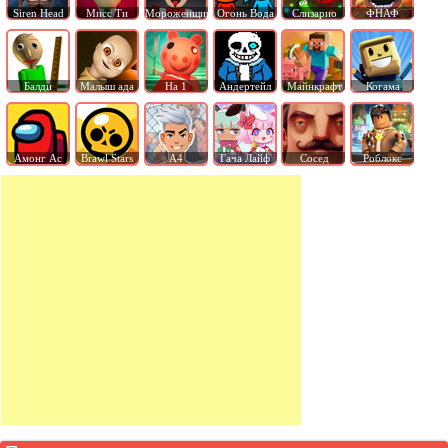
Siren Head
Мисс Ти
Мороженщик
Огонь Вода
Слизарио
ФНАФ
Балди
Малыш ада
На 1
Андертейл
Майнкрафт
Когама
Амонг Ас
Brawl Stars
А4
Гача Лайф
Сосед
Роблокс