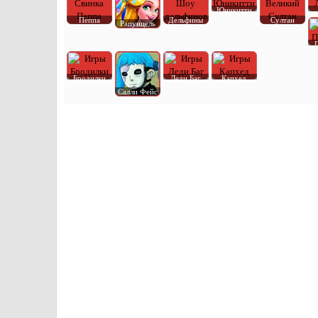
Юникитти
Пеппа
Дельфины
Султан
Рапунцель
Бродилки
Леди Баг
Капхед
Салли Фейс