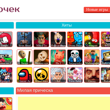
Новые игры
Хиты
Генри
Siren Head
Мисс Ти
Мороженщик
Огонь Вода
Слизарио
ФН
онки на 2
Балди
Малыш ада
На 1
Андертейл
Майнкрафт
Ког
Фрайдей
Амонг Ас
Brawl Stars
А4
Гача Лайф
Сосед
Робл
Милая прическа