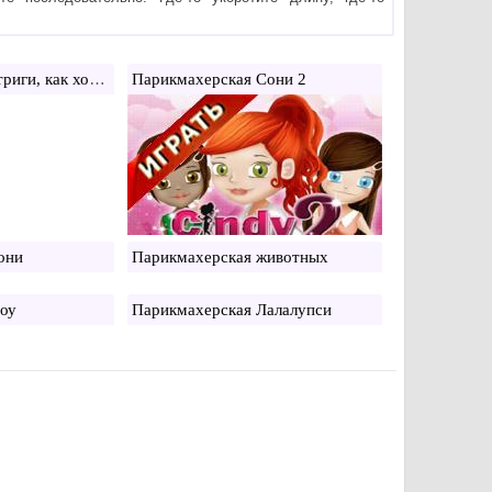
Парикмахерская стриги, как хочешь
Парикмахерская Сони 2
они
Парикмахерская животных
оу
Парикмахерская Лалалупси