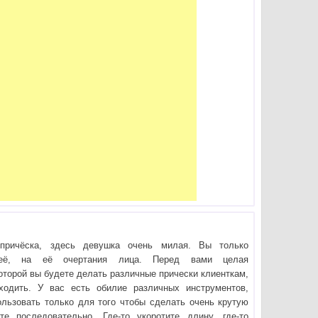
причёска, здесь девушка очень милая. Вы только
её, на её очертания лица. Перед вами целая
которой вы будете делать различные прически клиенткам,
ходить. У вас есть обилие различных инструментов,
льзовать только для того чтобы сделать очень крутую
йте последовательно. Где-то укоротите длину, где-то