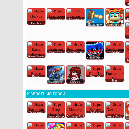
П
Приключения
12 замков
P
Bad Ice
На логику
Аниматроник
Brain Out
Человечки
Зомботрон
Клеш Рояль
Хагги Вагги
От
Вилли
Поп Ит
Бен
Без флеш
Музыка
Известные герои
Эквестрия
Хейзел
Эвер Афтер
Монстр Хай
Анна Эльза