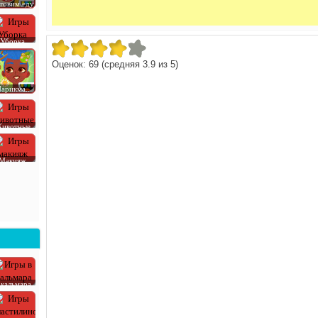
товим еду
Уборка
Оценок:
69
(средняя
3.9
из
5
)
арикма..
ивотные
Макияж
 кальмара