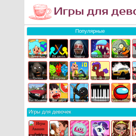
Популярные
Девочкам
На двоих
Хоррор
1234567890
Растения
Гренни
3 игрока
Ио игры
Креатор
Гонки
Г
Рус Машины
Для детей
Стикмен
Пианино
КрасныйШар
Игры для девочек