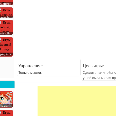
ластилин
lague Inc
Бейблэйд
ряд Котят
Управление:
Цель игры:
Только мышка.
Сделать так чтобы к
у неё была милая пр
Винкс