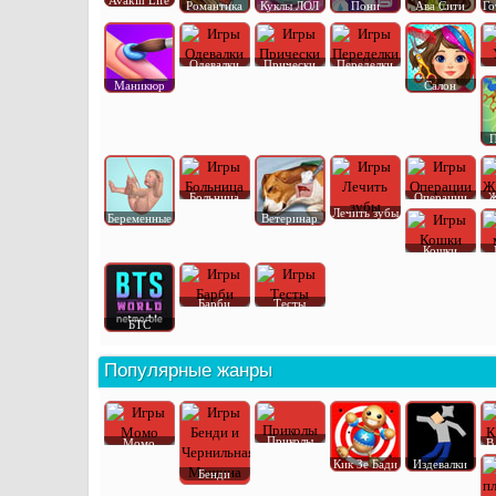
Avakin Life
Романтика
Куклы ЛОЛ
Пони
Ава Сити
Го
Одевалки
Прически
Переделки
Маникюр
Салон
П
Больница
Операции
Ж
Лечить зубы
Беременные
Ветеринар
Кошки
Барби
Тесты
БТС
Популярные жанры
Приколы
Момо
В
Кик Зе Бади
Издевалки
Бенди