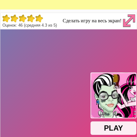
Сделать игру на весь экран!
Оценок:
46
(средняя
4.3
из
5
)