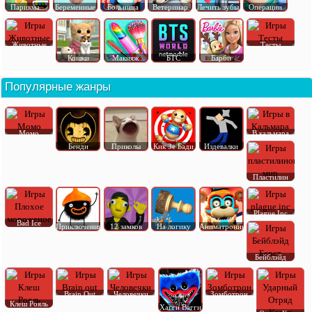
Парикма..
Беременные
Больница
Ветеринар
Лечить зубы
Операции
Животные
Тесты
Кошки
Макияж
БТС
Барби
Популярные жанры
Момо
В кальмара
Бенди
Приколы
Кик Зе Бади
Издевалки
Пластилин
Plague Inc
Bad Ice
Приключения
12 замков
На логику
Аниматроник
Бейблэйд
Brain Out
Человечки
Зомботрон
Клеш Рояль
Хагги Вагги