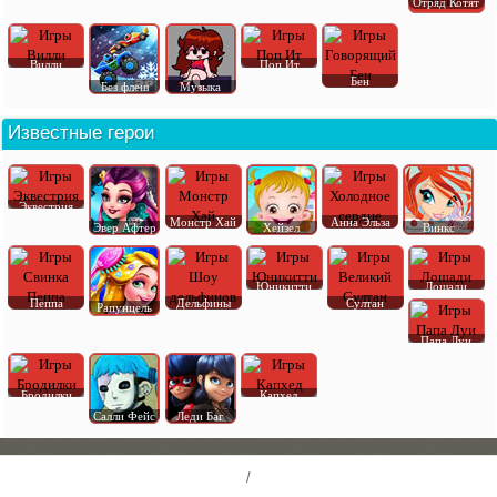
Отряд Котят
Вилли
Поп Ит
Бен
Без флеш
Музыка
Известные герои
Эквестрия
Монстр Хай
Анна Эльза
Эвер Афтер
Хейзел
Винкс
Юникитти
Лошади
Пеппа
Дельфины
Султан
Рапунцель
Папа Луи
Бродилки
Капхед
Салли Фейс
Леди Баг
/