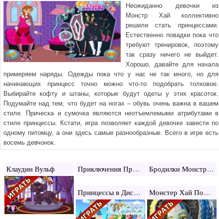
Неожиданно девочки из
Монстр Хай коллективно
решили стать принцессами.
Естественно повадки пока что
требуют тренировок, поэтому
так сразу ничего не выйдет.
Хорошо, давайте для начала
примеряем наряды. Одежды пока что у нас не так много, но для
начинающих принцесс точно можно что-то подобрать толковое.
Выбирайте кофту и штаны, которые будут одеты у этих красоток.
Подумайте над тем, что будет на ногах – обувь очень важна в вашем
стиле. Прическа и сумочка являются неотъемлемыми атрибутами в
стиле принцессы. Кстати, игра позволяет каждой девочке завести по
одному питомцу, а они здесь самые разнообразные. Всего в игре есть
восемь девчонок.
Приключения Принцессы Ариэль
Бродилки Монстр Хай
Клаудин Вульф
Принцессы в Диснейленде
Монстер Хай Под Напряжением: Фото Будка