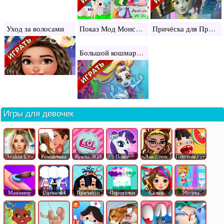
Показ Мод Монстр Хай
Причёска для Принцессы
Уход за волосами
Большой кошмарный бассейн
Игры для девочек
Avakin Life
Романтика
Куклы ЛОЛ
Пони
Ава Сити
Готовим еду
Маникюр
Одевалки
Прически
Переделки
Салон
Уборка