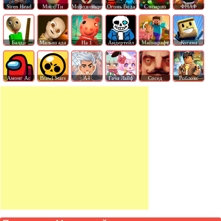
Siren Head
Мисс Ти
Мороженщик
Огонь Вода
Слизарио
ФНАФ
Балди
Малыш ада
На 1
Андертейл
Майнкрафт
Когама
Амонг Ас
Brawl Stars
А4
Гача Лайф
Сосед
Роблокс