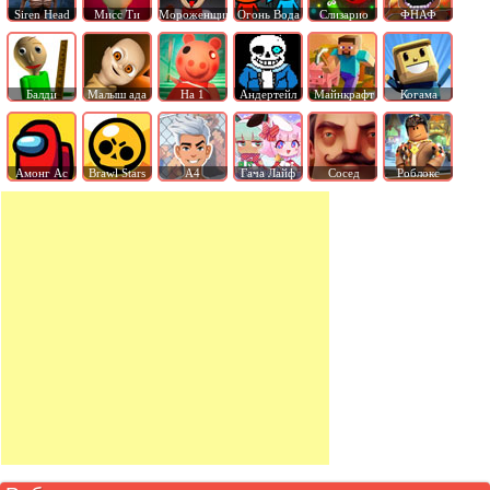
Siren Head
Мисс Ти
Мороженщик
Огонь Вода
Слизарио
ФНАФ
Балди
Малыш ада
На 1
Андертейл
Майнкрафт
Когама
Амонг Ас
Brawl Stars
А4
Гача Лайф
Сосед
Роблокс