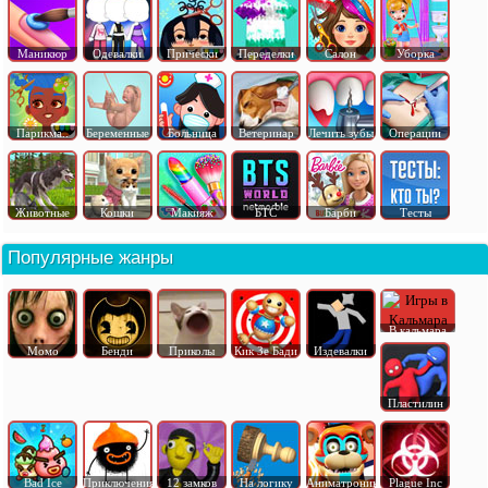
Маникюр
Одевалки
Прически
Переделки
Салон
Уборка
Парикма..
Беременные
Больница
Ветеринар
Лечить зубы
Операции
Животные
Кошки
Макияж
БТС
Барби
Тесты
Популярные жанры
В кальмара
Момо
Бенди
Приколы
Кик Зе Бади
Издевалки
Пластилин
Bad Ice
Приключения
12 замков
На логику
Аниматроник
Plague Inc