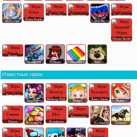
Brain Out
Человечки
Зомботрон
Клеш Рояль
Бейблэйд
Хагги Вагги
Отряд Котят
Вилли
Без флеш
Музыка
Поп Ит
Бен
Известные герои
Эквестрия
Монстр Хай
Анна Эльза
Эвер Афтер
Хейзел
Винкс
Юникитти
Пеппа
Дельфины
Рапунцель
Султан
Лошади