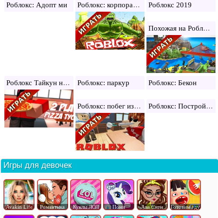
Роблокс: корпорация зомби
Роблокс: Адопт ми
Роблокс 2019
Похожая на Роблокс
Роблокс Тайкун на 2 игрока
Роблокс: паркур
Роблокс: Бекон
Роблокс: побег из школы
Роблокс: Построй, чтобы выжить
Игры для девочек
Avakin Life
Романтика
Куклы ЛОЛ
Пони
Ава Сити
Готовим еду