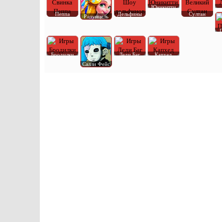
Юникитти
Пеппа
Дельфины
Султан
Рапунцель
Бродилки
Леди Баг
Капхед
Салли Фейс