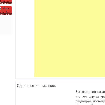
Лошади
Папа Луи
Скриншот и описание:
Вы знаете кто така
что это царица кр
лицемерие, посмотр