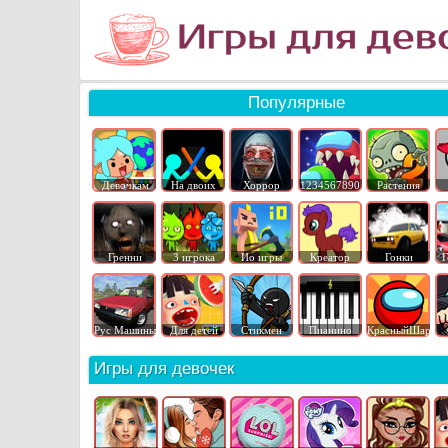
Популярные
Девочкам
На двоих
Хоррор
1234567890
Растения
Гренни
3 игрока
Ио игры
Креатор
Гонки
Г
Рус Машины
Для детей
Стикмен
Пианино
КрасныйШар
Игры для девочек