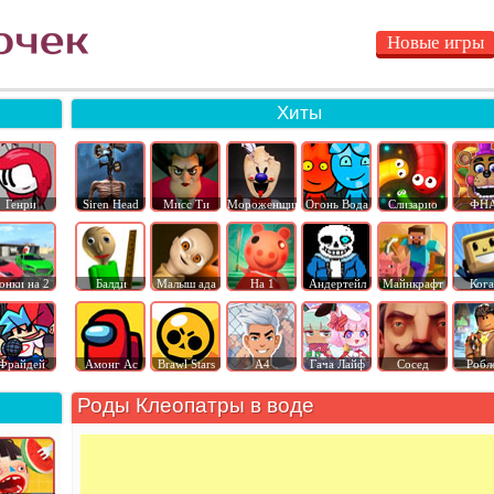
Новые игры
Хиты
Генри
Siren Head
Мисс Ти
Мороженщик
Огонь Вода
Слизарио
ФН
онки на 2
Балди
Малыш ада
На 1
Андертейл
Майнкрафт
Ког
Фрайдей
Амонг Ас
Brawl Stars
А4
Гача Лайф
Сосед
Робл
Роды Клеопатры в воде