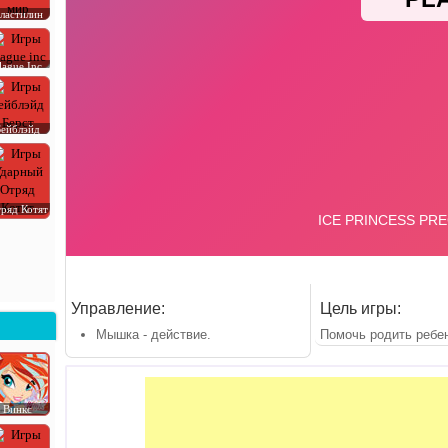
ластилин
lague Inc
Бейблэйд
ряд Котят
Управление:
Цель игры:
Мышка - действие.
Помочь родить ребе
Винкс