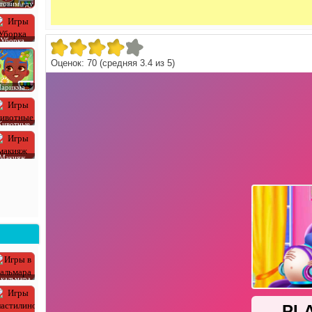
товим еду
Уборка
Оценок:
70
(средняя
3.4
из
5
)
арикма..
ивотные
Макияж
 кальмара