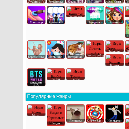
Avakin Life
Романтика
Куклы ЛОЛ
Пони
Ава Сити
Го
Прически
Маникюр
Одевалки
Переделки
Салон
П
Операции
Ж
Лечить зубы
Беременные
Больница
Ветеринар
Кошки
Барби
Тесты
БТС
Популярные жанры
Момо
В
Приколы
Кик Зе Бади
Издевалки
Бенди