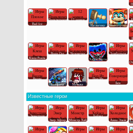
П
Приключения
12 замков
P
Bad Ice
На логику
Аниматроник
Brain Out
Человечки
Зомботрон
Клеш Рояль
Хагги Вагги
От
Вилли
Поп Ит
Бен
Без флеш
Музыка
Известные герои
Эквестрия
Хейзел
Эвер Афтер
Монстр Хай
Анна Эльза