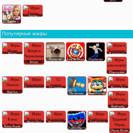
Тесты
Барби
Популярные жанры
Момо
В кальмара
Приколы
Кик Зе Бади
Издевалки
Бенди
Пластилин
Приключения
12 замков
Plague Inc
Bad Ice
На логику
Аниматроник
Бейблэйд
Brain Out
Человечки
Зомботрон
Клеш Рояль
Хагги Вагги
Отряд Котят