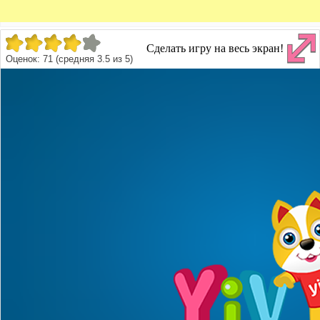
Сделать игру на весь экран!
Оценок:
71
(средняя
3.5
из
5
)