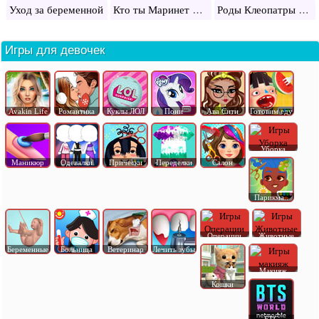
Кто ты Маринет или Леди Баг?
Роды Клеопатры в воде
Уход за беременной
Игры для девочек
Avakin Life
Романтика
Куклы ЛОЛ
Пони
Ава Сити
Готовим еду
Уборка
Маникюр
Одевалки
Прически
Переделки
Салон
Парикма..
Операции
Животные
Беременные
Больница
Ветеринар
Лечить зубы
Макияж
Кошки
БТС