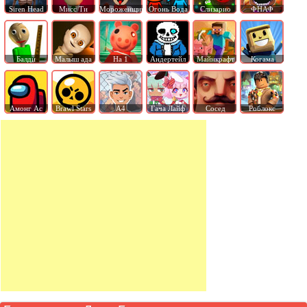
Siren Head
Мисс Ти
Мороженщик
Огонь Вода
Слизарио
ФНАФ
Балди
Малыш ада
На 1
Андертейл
Майнкрафт
Когама
Амонг Ас
Brawl Stars
А4
Гача Лайф
Сосед
Роблокс