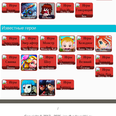
Вилли
Поп Ит
Бен
Без флеш
Музыка
Известные герои
Эквестрия
Эвер Афтер
Монстр Хай
Анна Эльза
Хейзел
Винкс
Юникитти
Лошади
Пеппа
Дельфины
Султан
Рапунцель
Папа Луи
Бродилки
Капхед
Салли Фейс
Леди Баг
/