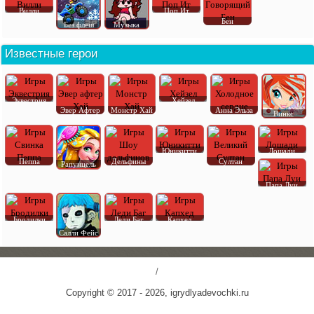
Вилли
Поп Ит
Бен
Без флеш
Музыка
Известные герои
Эквестрия
Хейзел
Эвер Афтер
Монстр Хай
Анна Эльза
Винкс
Юникитти
Лошади
Пеппа
Дельфины
Султан
Рапунцель
Папа Луи
Бродилки
Леди Баг
Капхед
Салли Фейс
/
Copyright © 2017 - 2026, igrydlyadevochki.ru