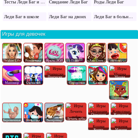
Тесты Леди Баг и Супер Кот
Свидание Леди Баг
Роды Леди Баг
Леди Баг в больнице
Леди Баг в школе
Леди Баг на двоих
Игры для девочек
Avakin Life
Романтика
Куклы ЛОЛ
Пони
Ава Сити
Готовим еду
Прически
Уборка
Маникюр
Одевалки
Переделки
Салон
Парикма..
Операции
Животные
Лечить зубы
Беременные
Больница
Ветеринар
Кошки
Макияж