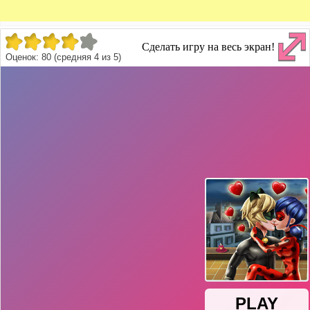
Сделать игру на весь экран!
Оценок:
80
(средняя
4
из
5
)