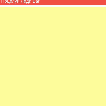
Поцелуи Леди Баг