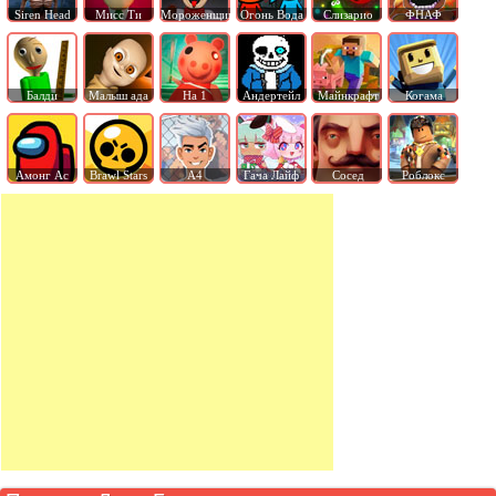
Siren Head
Мисс Ти
Мороженщик
Огонь Вода
Слизарио
ФНАФ
Балди
Малыш ада
На 1
Андертейл
Майнкрафт
Когама
Амонг Ас
Brawl Stars
А4
Гача Лайф
Сосед
Роблокс