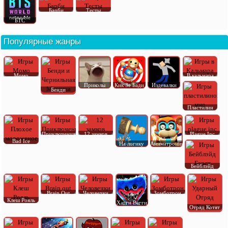
Барби
Тесты
БТС
Популярные жанры
Момо
В кальмара
Приколы
Кик Зе Бади
Издевалки
Бенди
Пластилин
Приключения
12 замков
Plague Inc
Bad Ice
На логику
Аниматроник
Бейблэйд
Brain Out
Человечки
Зомботрон
Клеш Рояль
Хагги Вагги
Отряд Котят