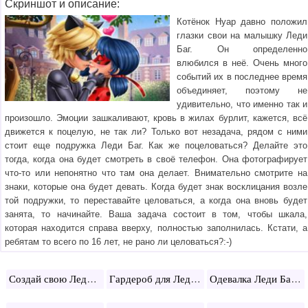
Скриншот и описание:
Котёнок Нуар давно положил
глазки свои на малышку Леди
Баг. Он определенно
влюбился в неё. Очень много
событий их в последнее время
объединяет, поэтому не
удивительно, что именно так и
произошло. Эмоции зашкаливают, кровь в жилах бурлит, кажется, всё
движется к поцелую, не так ли? Только вот незадача, рядом с ними
стоит еще подружка Леди Баг. Как же поцеловаться? Делайте это
тогда, когда она будет смотреть в своё телефон. Она фотографирует
что-то или непонятно что там она делает. Внимательно смотрите на
знаки, которые она будет девать. Когда будет знак восклицания возле
той подружки, то переставайте целоваться, а когда она вновь будет
занята, то начинайте. Ваша задача состоит в том, чтобы шкала,
которая находится справа вверху, полностью заполнилась. Кстати, а
ребятам то всего по 16 лет, не рано ли целоваться?:-)
Создай свою Леди Баг
Гардероб для Леди Баг
Одевалка Леди Баг и Супер Кот