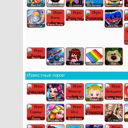
Bad Ice
Приключения
12 замков
На логику
Аниматроник
P
Brain Out
Человечки
З
Клеш Рояль
Бейблэйд
Хагги Вагги
От
Вилли
Без флеш
Музыка
Поп Ит
Бен
Известные герои
Эквестрия
Монстр Хай
Анна Эльза
Эвер Афтер
Хейзел
Юникитти
Пеппа
Дельфины
Рапунцель
Султан