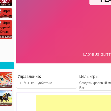
lague Inc
омботрон
ряд Котят
Управление:
Цель игры:
Мышка – действие.
Создать красивый м
Винкс
Баг
Лошади