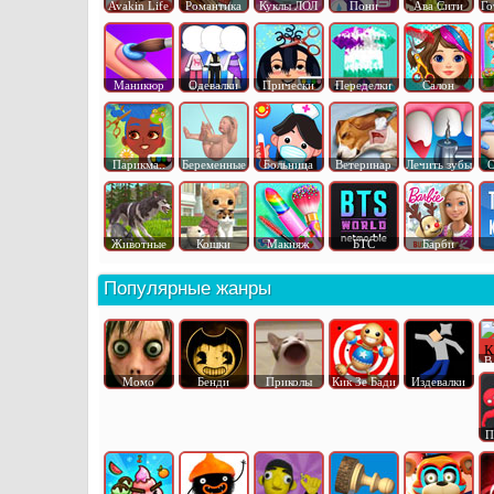
Avakin Life
Романтика
Куклы ЛОЛ
Пони
Ава Сити
Го
Маникюр
Одевалки
Прически
Переделки
Салон
Парикма..
Беременные
Больница
Ветеринар
Лечить зубы
О
Животные
Кошки
Макияж
БТС
Барби
Популярные жанры
В
Момо
Бенди
Приколы
Кик Зе Бади
Издевалки
П