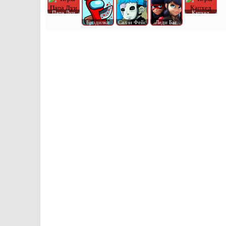
Папа Луи
Капхед
Бродилки
Салли Фейс
Леди Баг