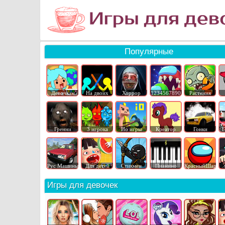
Популярные
Девочкам
На двоих
Хоррор
1234567890
Растения
Гренни
3 игрока
Ио игры
Креатор
Гонки
Г
Рус Машины
Для детей
Стикмен
Пианино
КрасныйШар
Игры для девочек