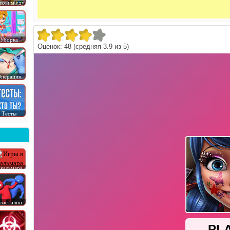
товим еду
Уборка
Оценок:
48
(средняя
3.9
из
5
)
перации
Тесты
 кальмара
ластилин