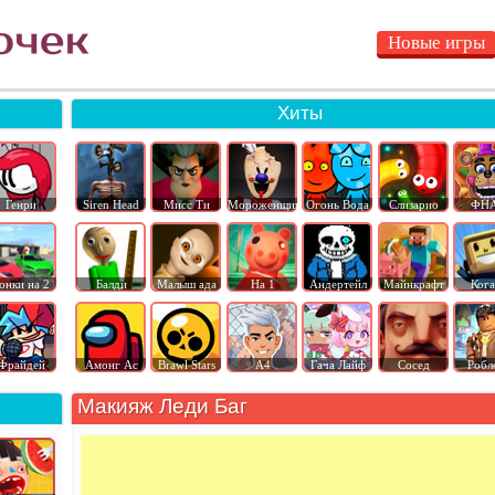
Новые игры
Хиты
Генри
Siren Head
Мисс Ти
Мороженщик
Огонь Вода
Слизарио
ФН
онки на 2
Балди
Малыш ада
На 1
Андертейл
Майнкрафт
Ког
Фрайдей
Амонг Ас
Brawl Stars
А4
Гача Лайф
Сосед
Робл
Макияж Леди Баг