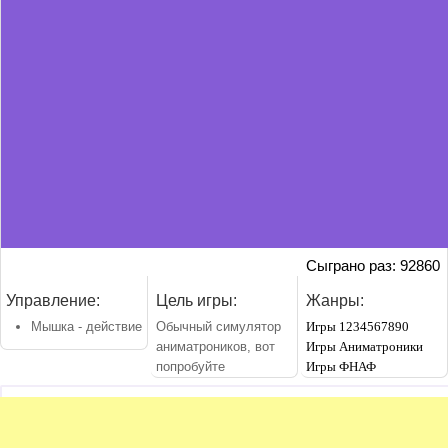
Сыграно раз: 92860
Управление:
Цель игры:
Жанры:
Мышка - действие
Обычный симулятор
Игры 1234567890
аниматроников, вот
Игры Аниматроники
попробуйте
Игры ФНАФ