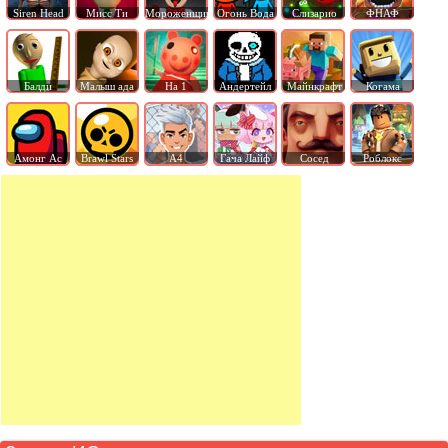
Siren Head
Мисс Ти
Мороженщик
Огонь Вода
Слизарио
ФНАФ
Балди
Малыш ада
На 1
Андертейл
Майнкрафт
Когама
Амонг Ас
Brawl Stars
А4
Гача Лайф
Сосед
Роблокс