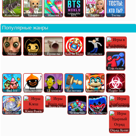
Животные
Кошки
Макияж
БТС
Барби
Тесты
Популярные жанры
В кальмара
Момо
Бенди
Приколы
Кик Зе Бади
Издевалки
Пластилин
Bad Ice
Приключения
12 замков
На логику
Аниматроник
Plague Inc
Brain Out
Зомботрон
Клеш Рояль
Бейблэйд
Человечки
Хагги Вагги
Отряд Котят