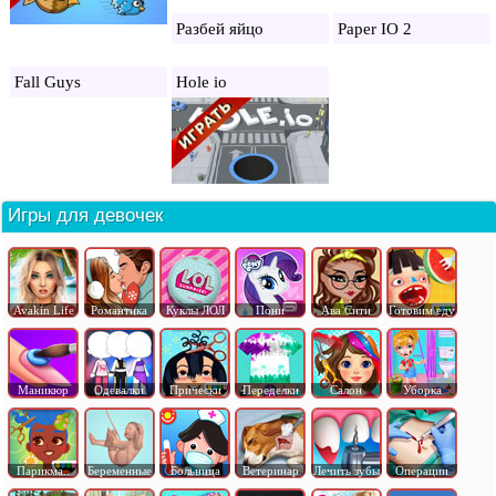
Разбей яйцо
Paper IO 2
Fall Guys
Hole io
Игры для девочек
Avakin Life
Романтика
Куклы ЛОЛ
Пони
Ава Сити
Готовим еду
Маникюр
Одевалки
Прически
Переделки
Салон
Уборка
Парикма..
Беременные
Больница
Ветеринар
Лечить зубы
Операции