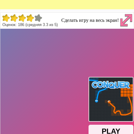
Сделать игру на весь экран!
Оценок:
186
(средняя
3.3
из
5
)