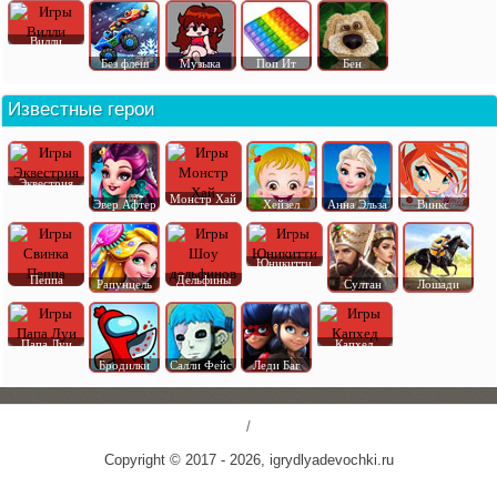
Вилли
Без флеш
Музыка
Поп Ит
Бен
Известные герои
Эквестрия
Монстр Хай
Эвер Афтер
Хейзел
Анна Эльза
Винкс
Юникитти
Пеппа
Дельфины
Рапунцель
Султан
Лошади
Папа Луи
Капхед
Бродилки
Салли Фейс
Леди Баг
/
Copyright © 2017 - 2026, igrydlyadevochki.ru