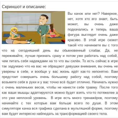
Скриншот и описание:
Вы качок или нет? Наверное,
нет, хотя кто его знает, быть
может, вы очень даже
подкачались и теперь ваша
фигура выглядит очень даже
красиво. В этой игре сюжет
такой что начинаете вы с того
что на сегодняшний день вы обыкновенный слабак. Да, не
переживайте, лучше признать сразу и потом уже работать над собой,
чем питать себя надеждами на то что вы силён. То есть сейчас в игре
так задумано что на вас не обращают девушки внимания, вы очень не
уверены в себе, и вообще у вас жизнь идёт как-то непонятно. Вам
предстоит совершить очень большому работу над собой, поэтому
возьмите себя в руки и у вас точно всё будет отлично. Начинать нужно
с очень маленьких весов, чтобы не нанести себе травму. После того
как ваши мышцы адаптируются можно будет взять что-то потяжелее а
это уже неплохой уровень. В игре есть много тренажёров, поэтому
начинайте с тех которые вам больше всего по душе. В этом
симуляторе качка вся графика сделана в мультяшной форме, поэтому
вам будет интересно наблюдать за трансформацией своего тела.