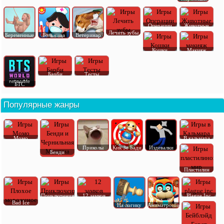
Операции
Животные
Лечить зубы
Беременные
Больница
Ветеринар
Кошки
Макияж
Барби
Тесты
БТС
Популярные жанры
Момо
В кальмара
Приколы
Кик Зе Бади
Издевалки
Бенди
Пластилин
Приключения
12 замков
Plague Inc
Bad Ice
На логику
Аниматроник