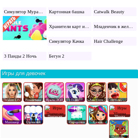
Симулятор Муравьев
Картонная башка
Catwalk Beauty
Хранители карт и магии
Младенчик в желтом
Симулятор Качка
Hair Challenge
3 Панды 2 Ночь
Бегун 2
Игры для девочек
Avakin Life
Романтика
Куклы ЛОЛ
Пони
Ава Сити
Готовим еду
Прически
Уборка
Маникюр
Одевалки
Переделки
Салон
Парикма..