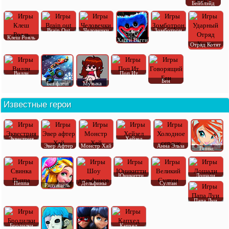
Бейблэйд
Brain Out
Человечки
Зомботрон
Клеш Рояль
Хагги Вагги
Отряд Котят
Вилли
Поп Ит
Бен
Без флеш
Музыка
Известные герои
Эквестрия
Хейзел
Эвер Афтер
Монстр Хай
Анна Эльза
Винкс
Юникитти
Лошади
Пеппа
Дельфины
Султан
Рапунцель
Папа Луи
Бродилки
Капхед