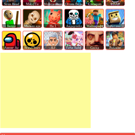
Siren Head
Мисс Ти
Мороженщик
Огонь Вода
Слизарио
ФНАФ
Балди
Малыш ада
На 1
Андертейл
Майнкрафт
Когама
Амонг Ас
Brawl Stars
А4
Гача Лайф
Сосед
Роблокс