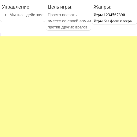
Управление:
Цель игры:
Жанры:
Мышка - действие
Просто воевать
Игры 1234567890
вместе со своей армии
Игры без флеш плеера
против других врагов.