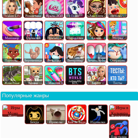
Avakin Life
Романтика
Куклы ЛОЛ
Пони
Ава Сити
Готовим еду
Маникюр
Одевалки
Прически
Переделки
Салон
Уборка
Парикма..
Беременные
Больница
Ветеринар
Лечить зубы
Операции
Животные
Кошки
Макияж
БТС
Барби
Тесты
Популярные жанры
Момо
В кальмара
Бенди
Приколы
Кик Зе Бади
Издевалки
Пластилин