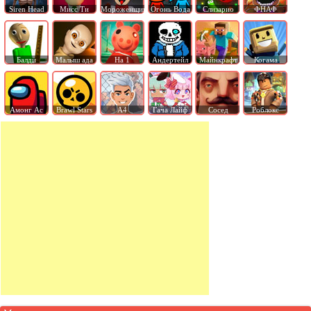
Siren Head
Мисс Ти
Мороженщик
Огонь Вода
Слизарио
ФНАФ
Балди
Малыш ада
На 1
Андертейл
Майнкрафт
Когама
Амонг Ас
Brawl Stars
А4
Гача Лайф
Сосед
Роблокс