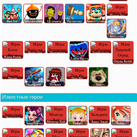
Plague Inc
Bad Ice
Приключения
12 замков
На логику
Аниматроник
Бейблэйд
Brain Out
Человечки
Зомботрон
Клеш Рояль
Хагги Вагги
Отряд Котят
Вилли
Поп Ит
Без флеш
Музыка
Бен
Известные герои
Эквестрия
Монстр Хай
Анна Эльза
Эвер Афтер
Хейзел
Винкс