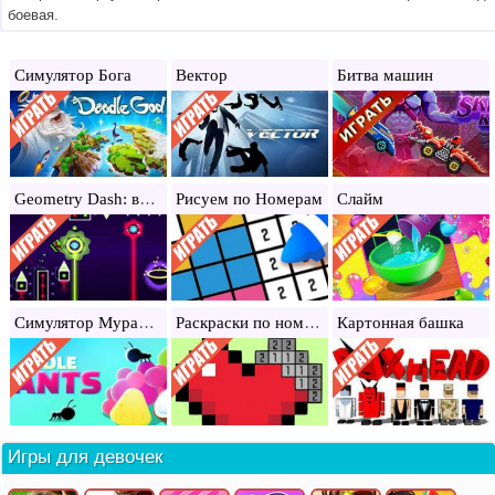
боевая.
Симулятор Бога
Вектор
Битва машин
Geometry Dash: всё открыто
Рисуем по Номерам
Слайм
Симулятор Муравьев
Раскраски по номерам
Картонная башка
Игры для девочек