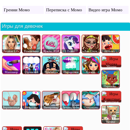
Гренни Момо
Переписка с Момо
Видео игра Момо
Игры для девочек
Avakin Life
Романтика
Куклы ЛОЛ
Пони
Ава Сити
Готовим еду
Уборка
Маникюр
Одевалки
Прически
Переделки
Салон
Парикма..
Животные
Беременные
Больница
Ветеринар
Лечить зубы
Операции
Кошки