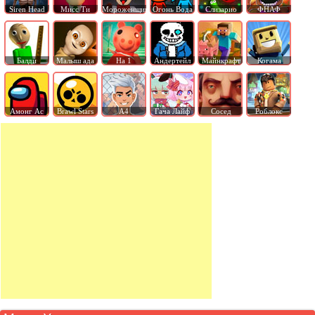
Siren Head
Мисс Ти
Мороженщик
Огонь Вода
Слизарио
ФНАФ
Балди
Малыш ада
На 1
Андертейл
Майнкрафт
Когама
Амонг Ас
Brawl Stars
А4
Гача Лайф
Сосед
Роблокс