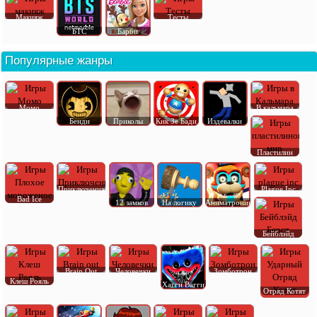
Макияж
Тесты
БТС
Барби
Популярные жанры
Момо
В кальмара
Бенди
Приколы
Кик Зе Бади
Издевалки
Пластилин
Приключения
Plague Inc
Bad Ice
12 замков
На логику
Аниматроник
Бейблэйд
Brain Out
Человечки
Зомботрон
Клеш Рояль
Хагги Вагги
Отряд Котят