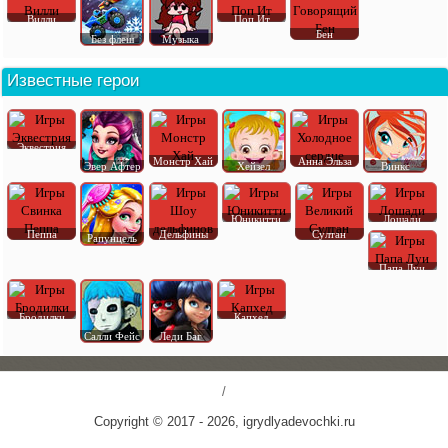
Вилли
Поп Ит
Бен
Без флеш
Музыка
Известные герои
Эквестрия
Монстр Хай
Анна Эльза
Эвер Афтер
Хейзел
Винкс
Юникитти
Лошади
Пеппа
Дельфины
Султан
Рапунцель
Папа Луи
Бродилки
Капхед
Салли Фейс
Леди Баг
/
Copyright © 2017 - 2026, igrydlyadevochki.ru