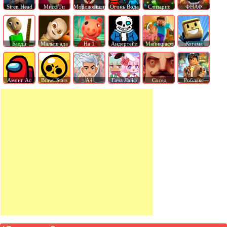
Siren Head
Мисс Ти
Мороженщик
Огонь Вода
Слизарио
ФНАФ
Балди
Малыш ада
На 1
Андертейл
Майнкрафт
Когама
Амонг Ас
Brawl Stars
А4
Гача Лайф
Сосед
Роблокс