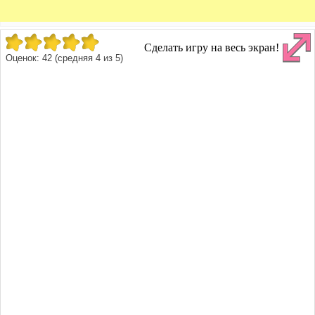
Сделать игру на весь экран!
Оценок:
42
(средняя
4
из
5
)