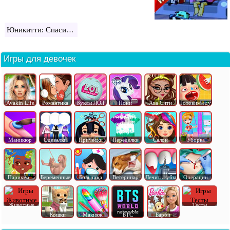
Юникитти: Спаси королевство
Игры для девочек
Avakin Life
Романтика
Куклы ЛОЛ
Пони
Ава Сити
Готовим еду
Маникюр
Одевалки
Прически
Переделки
Салон
Уборка
Парикма..
Беременные
Больница
Ветеринар
Лечить зубы
Операции
Животные
Тесты
Кошки
Макияж
БТС
Барби