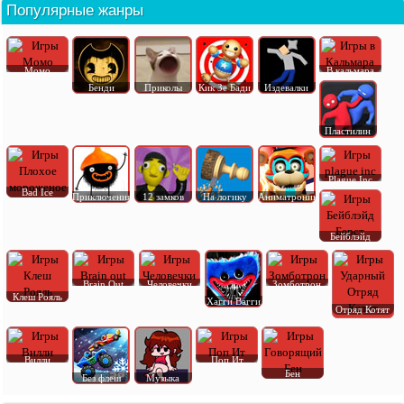
Популярные жанры
Момо
В кальмара
Бенди
Приколы
Кик Зе Бади
Издевалки
Пластилин
Plague Inc
Bad Ice
Приключения
12 замков
На логику
Аниматроник
Бейблэйд
Brain Out
Человечки
Зомботрон
Клеш Рояль
Хагги Вагги
Отряд Котят
Вилли
Поп Ит
Бен
Без флеш
Музыка