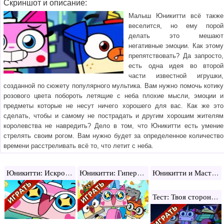
Скриншот и описание:
Малыш Юникитти всё также
веселится, но ему порой
делать это мешают
негативные эмоции. Как этому
препятствовать? Да запросто,
есть одна идея во второй
части известной игрушки,
созданной по сюжету популярного мультика. Вам нужно помочь котику
розового цвета побороть летящие с неба плохие мысли, эмоции и
предметы которые не несут ничего хорошего для вас. Как же это
сделать, чтобы и самому не пострадать и другим хорошим жителям
королевства не навредить? Дело в том, что Юникитти есть умение
стрелять своим рогом. Вам нужно будет за определенное количество
времени расстреливать всё то, что летит с неба.
Юникитти: Искромет
Юникитти: Гипертест
Юникитти и Мастер Хмур
Тест: Твоя сторона Юникитти