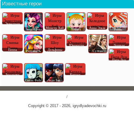
Известные герои
Эквестрия
Монстр Хай
Анна Эльза
Эвер Афтер
Хейзел
Винкс
Юникитти
Лошади
Пеппа
Дельфины
Рапунцель
Султан
Папа Луи
Бродилки
Капхед
Салли Фейс
Леди Баг
/
Copyright © 2017 - 2026, igrydlyadevochki.ru