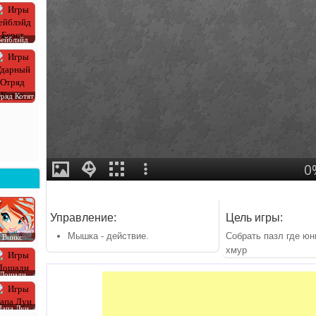
Бейблэйд
ряд Котят
Управление:
Цель игры:
Мышка - действие.
Собрать пазл где юн
Винкс
хмур
Лошади
Папа Луи