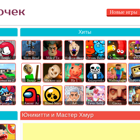
Новые игры
Хиты
Генри
Siren Head
Мисс Ти
Мороженщик
Огонь Вода
Слизарио
ФН
онки на 2
Балди
Малыш ада
На 1
Андертейл
Майнкрафт
Ког
Фрайдей
Амонг Ас
Brawl Stars
А4
Гача Лайф
Сосед
Робл
Юникитти и Мастер Хмур