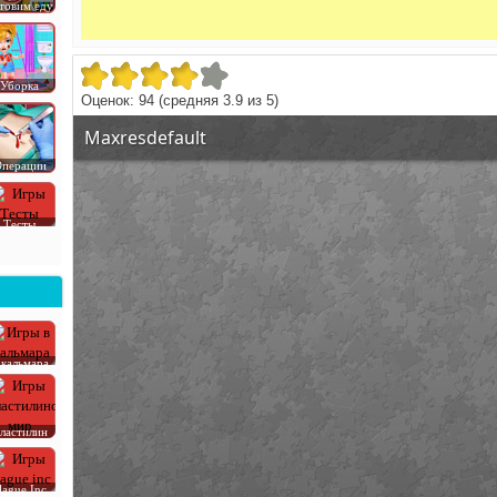
товим еду
Уборка
Оценок:
94
(средняя
3.9
из
5
)
перации
Тесты
 кальмара
ластилин
lague Inc