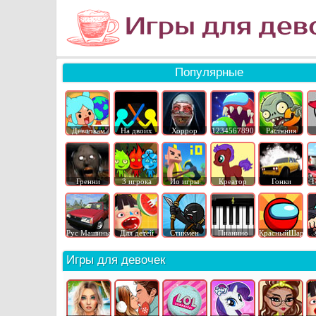
Популярные
Девочкам
На двоих
Хоррор
1234567890
Растения
Гренни
3 игрока
Ио игры
Креатор
Гонки
Г
Рус Машины
Для детей
Стикмен
Пианино
КрасныйШар
Игры для девочек