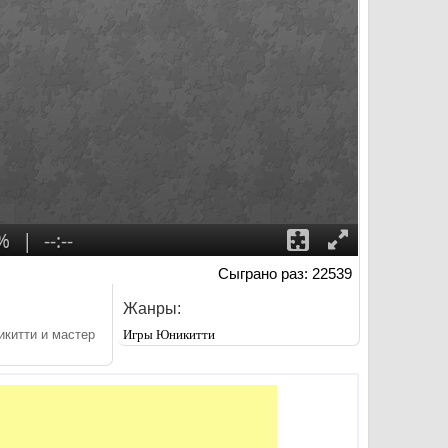
Сыграно раз: 22539
Жанры:
икитти и мастер
Игры Юникитти