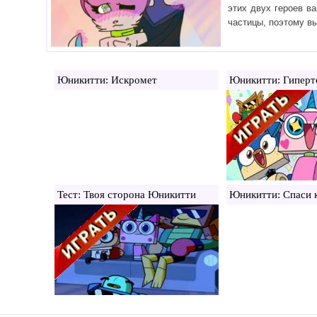
этих двух героев в
частицы, поэтому в
Юникитти: Искромет
Юникитти: Гиперт
Тест: Твоя сторона Юникитти
Юникитти: Спаси 