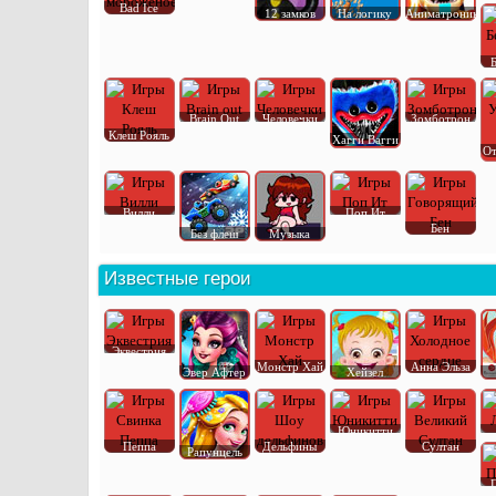
Bad Ice
12 замков
На логику
Аниматроник
Brain Out
Человечки
Зомботрон
Клеш Рояль
Хагги Вагги
От
Вилли
Поп Ит
Бен
Без флеш
Музыка
Известные герои
Эквестрия
Монстр Хай
Анна Эльза
Эвер Афтер
Хейзел
Юникитти
Пеппа
Дельфины
Султан
Рапунцель