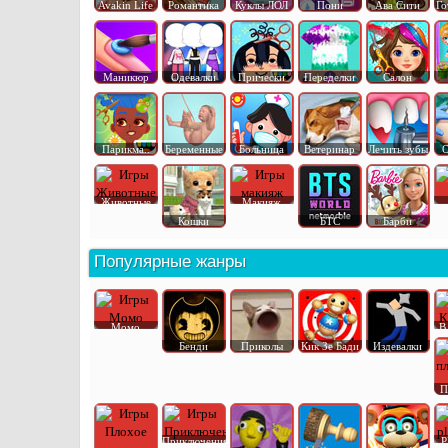
Avakin Life
Романтика
Куклы ЛОЛ
Пони
Ава Сити
Го
Маникюр
Одевалки
Прически
Переделки
Салон
Парикма..
Беременные
Больница
Ветеринар
Лечить зубы
О
Животные
Макияж
Кошки
БТС
Барби
Популярные жанры
Момо
В
Бенди
Приколы
Кик Зе Бади
Издевалки
П
Приключения
P