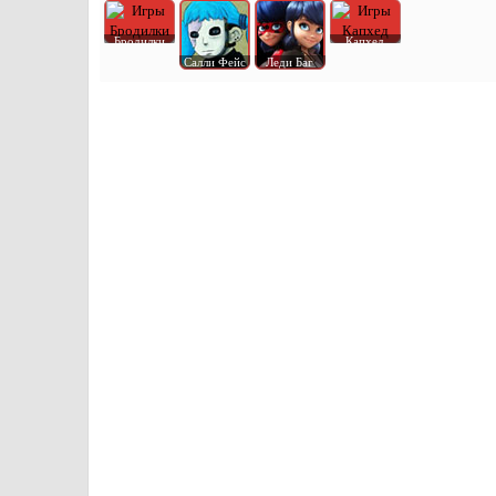
Бродилки
Капхед
Салли Фейс
Леди Баг