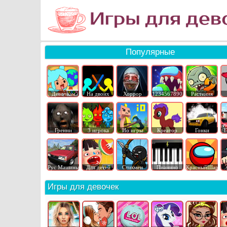
Популярные
Девочкам
На двоих
Хоррор
1234567890
Растения
Гренни
3 игрока
Ио игры
Креатор
Гонки
Г
Рус Машины
Для детей
Стикмен
Пианино
КрасныйШар
Игры для девочек