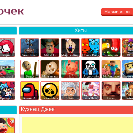
Новые игры
Хиты
Генри
Siren Head
Мисс Ти
Мороженщик
Огонь Вода
Слизарио
ФН
онки на 2
Балди
Малыш ада
На 1
Андертейл
Майнкрафт
Ког
Фрайдей
Амонг Ас
Brawl Stars
А4
Гача Лайф
Сосед
Робл
Кузнец Джек