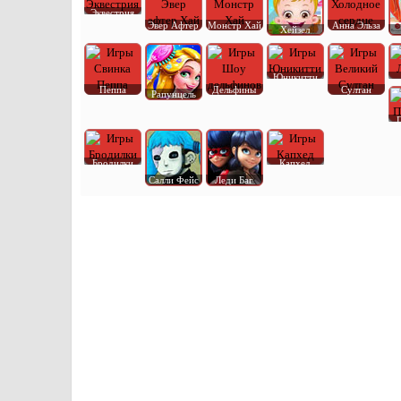
Эквестрия
Эвер Афтер
Монстр Хай
Анна Эльза
Хейзел
Юникитти
Пеппа
Дельфины
Султан
Рапунцель
Бродилки
Капхед
Салли Фейс
Леди Баг