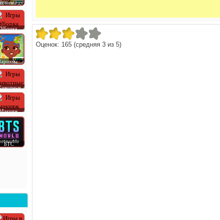
товим еду
Уборка
Оценок:
165
(средняя
3
из
5
)
арикма..
ивотные
Макияж
БТС