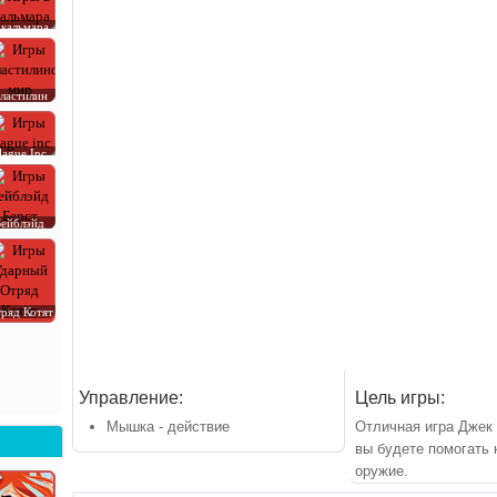
 кальмара
ластилин
lague Inc
Бейблэйд
ряд Котят
Управление:
Цель игры:
Мышка - действие
Отличная игра Джек 
вы будете помогать 
оружие.