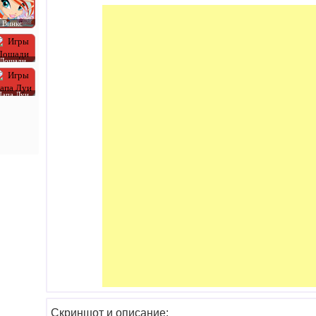
Винкс
Лошади
Папа Луи
Скриншот и описание: