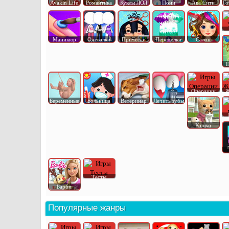
Avakin Life
Романтика
Куклы ЛОЛ
Пони
Ава Сити
Го
Маникюр
Одевалки
Прически
Переделки
Салон
П
Операции
Ж
Беременные
Больница
Ветеринар
Лечить зубы
Кошки
Тесты
Барби
Популярные жанры