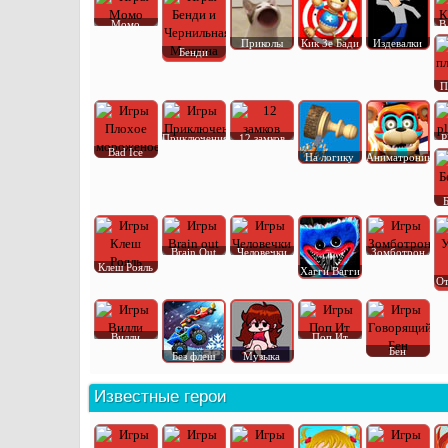
Момо
В
Приколы
Кик Зе Бади
Издевалки
Бенди
П
Приключения
12 замков
P
Bad Ice
На логику
Аниматроник
Brain Out
Человечки
Зомботрон
Клеш Рояль
Хагги Вагги
От
Вилли
Поп Ит
Бен
Без флеш
Музыка
Известные герои